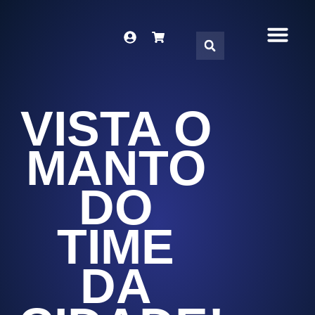
DNA DO TIME
SÓCIO-TO
LOJA VIRT
FALE CON
VISTA O
MANTO
DO
TIME
DA