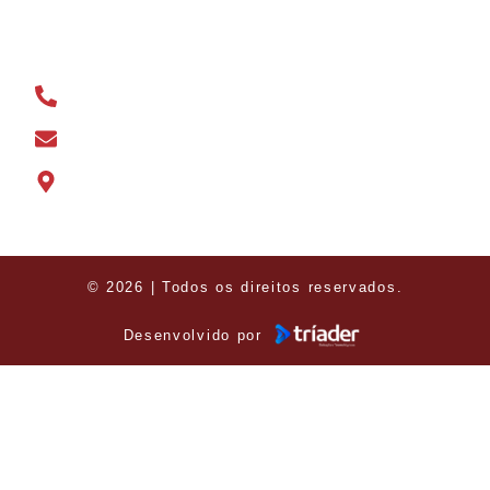
CONTATO
(31) 3191-1731
marketing@betimfutebol.com.br
Rua José Basílio, 02 - Bairro Açude
© 2026 | Todos os direitos reservados.
Desenvolvido por