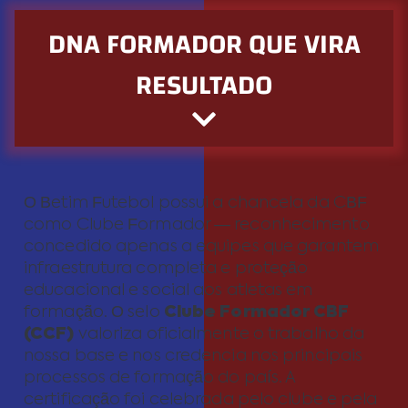
DNA FORMADOR QUE VIRA
RESULTADO
O Betim Futebol possui a chancela da CBF
como Clube Formador — reconhecimento
concedido apenas a equipes que garantem
infraestrutura completa e proteção
educacional e social aos atletas em
formação. O selo
Clube Formador CBF
(CCF)
valoriza oficialmente o trabalho da
nossa base e nos credencia nos principais
processos de formação do país. A
certificação foi celebrada pelo clube e pela