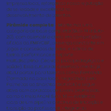
imprensa local, reforçando nossa reputação
de seriedade e excelência no
desenvolvimento de talentos.
Pirâmide completa
– Mantemos uma
categoria de base completa (Sub-14 a Sub-
20), com calendário cheio em competições
oficiais da FMF/CBF, presença constante em
jogos e conteúdos de base, e rotinas de
treino, performance e suporte
multidisciplinar (técnico, psicopedagógico e
saúde). Essa cultura de desenvolvimento já
abriu portas para talentos como Fernando
(formado na base local, negociado pelo
Palmeiras ao Shakhtar Donetsk) e segue
ativa com contratos de jovens promessas,
como o meia André Sion, 16 — evidência
clara de um pipeline contínuo de iniciação e
transição ao profissional, integrando