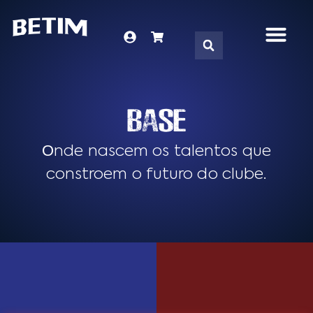
DNA DO TIME
SÓCIO-TORC
LOJA VIRTUA
FALE CONOS
BASE
Onde nascem os talentos que
constroem o futuro do clube.