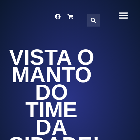
DNA DO TIME
SÓCIO-TO
LOJA VIRT
FALE CON
VISTA O
MANTO
DO
TIME
DA