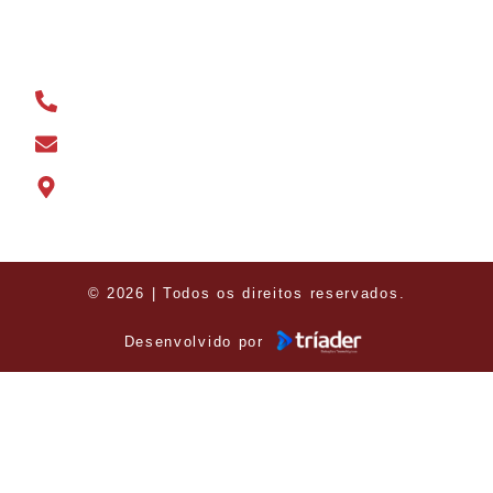
CONTATO
(31) 3191-1731
marketing@betimfutebol.com.br
Rua José Basílio, 02 - Bairro Açude
© 2026 | Todos os direitos reservados.
Desenvolvido por