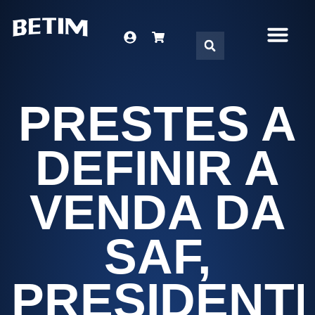
DNA DO TIME
SÓCIO-TO
LOJA VIRT
FALE CON
PRESTES A
DEFINIR A
VENDA DA
SAF,
PRESIDENT