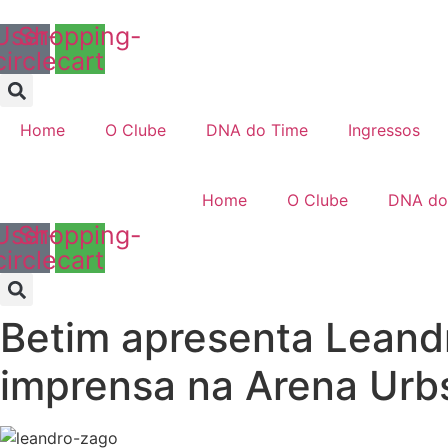
Ir
User-
Shopping-
para
circle
cart
o
conteúdo
Home
O Clube
DNA do Time
Ingressos
Home
O Clube
DNA do
User-
Shopping-
circle
cart
Betim apresenta Leandr
imprensa na Arena Urb