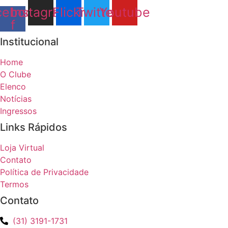
cebook-
Instagram
Flickr
Twitter
Youtube
f
Institucional
Home
O Clube
Elenco
Notícias
Ingressos
Links Rápidos
Loja Virtual
Contato
Política de Privacidade
Termos
Contato
(31) 3191-1731