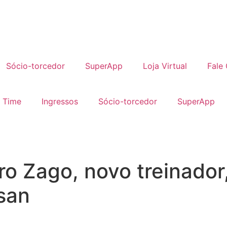
Sócio-torcedor
SuperApp
Loja Virtual
Fale
 Time
Ingressos
Sócio-torcedor
SuperApp
o Zago, novo treinador,
san