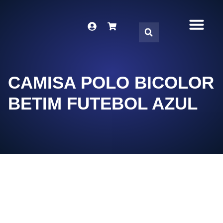
DNA DO TIME
SÓCIO-TO
LOJA VIRT
FALE CON
CAMISA POLO BICOLOR
BETIM FUTEBOL AZUL