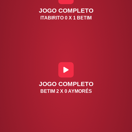
JOGO COMPLETO
ITABIRITO 0 X 1 BETIM
JOGO COMPLETO
BETIM 2 X 0 AYMORÉS