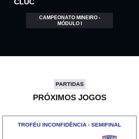
CLUC
CAMPEONATO MINEIRO -
MÓDULO I
PARTIDAS
PRÓXIMOS JOGOS
TROFÉU INCONFIDÊNCIA - SEMIFINAL