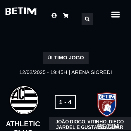
DNA DO TIME
SÓCIO-TO
LOJA VIRT
FALE CON
ÚLTIMO JOGO
12/02/2025 - 19:45H | ARENA SICREDI
1 - 4
JOÃO DIOGO, VITINHO, DIEGO
ATHLETIC
BETIM
JARDEL E GUSTAVO AGUIAR