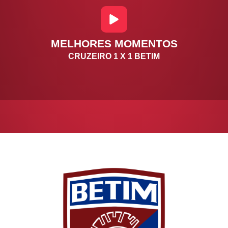
MELHORES MOMENTOS
CRUZEIRO 1 X 1 BETIM