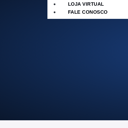
LOJA VIRTUAL
FALE CONOSCO