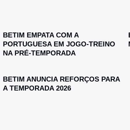
BETIM EMPATA COM A
PORTUGUESA EM JOGO-TREINO
NA PRÉ-TEMPORADA
BETIM ANUNCIA REFORÇOS PARA
A TEMPORADA 2026